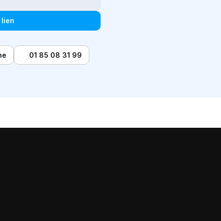
 lien
ne
01 85 08 31 99
Attribution marketing
Qui sommes-nous 
Optimisation d'appel
Mise en place