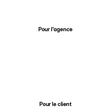
ROI)
Connectez Google Ads et vos Analytics 
aux appels réels pour un pilotage à la 
conversion
Pour l'agence
Pour le client