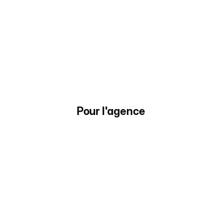
Analyse
qualitative
des
leads
Passez du quantitatif (nombre d'appels) 
au qualitatif (satisfaction & vente)
Pour l'agence