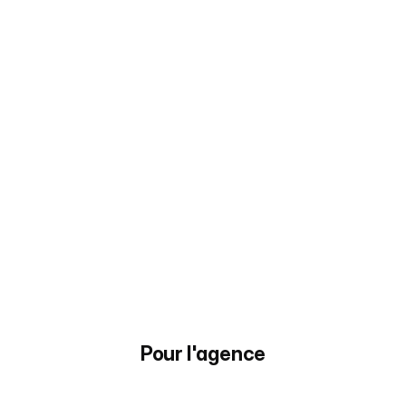
Sécurisation
du
business
Ne vous contentez pas d'envoyer des 
leads, aidez vos clients à ne pas les 
perdre
Pour l'agence