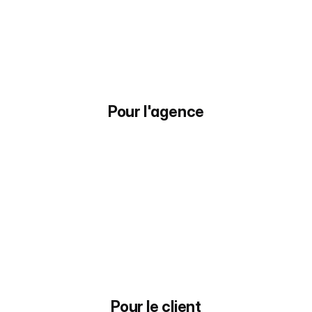
Votre
solution,
notre
expertise
des
appels
téléphoniques
Une intégration transparente (API, 
Webhooks) et des rapports chartés à vos 
couleurs
Pour l'agence
Pour le client