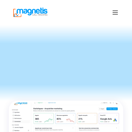
Le
Blog
du
call-tracking