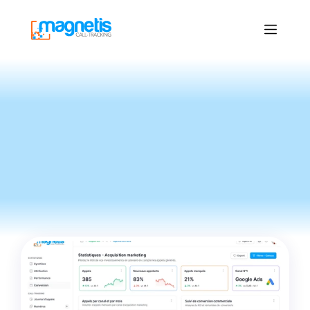
Le
Blog
du
call-tracking