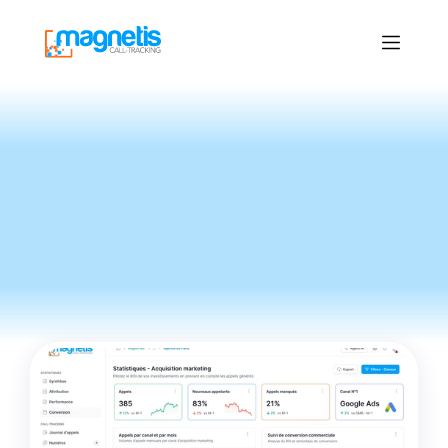
Le
Blog
du
call-tracking